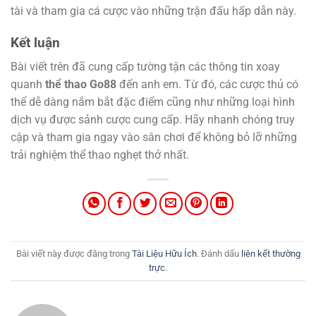
tài và tham gia cá cược vào những trận đấu hấp dẫn này.
Kết luận
Bài viết trên đã cung cấp tường tận các thông tin xoay
quanh
thể thao Go88
đến anh em. Từ đó, các cược thủ có
thể dễ dàng nắm bắt đặc điểm cũng như những loại hình
dịch vụ được sảnh cược cung cấp. Hãy nhanh chóng truy
cập và tham gia ngay vào sân chơi để không bỏ lỡ những
trải nghiệm thể thao nghẹt thở nhất.
Bài viết này được đăng trong
Tài Liệu Hữu Ích
. Đánh dấu
liên kết thường
trực
.