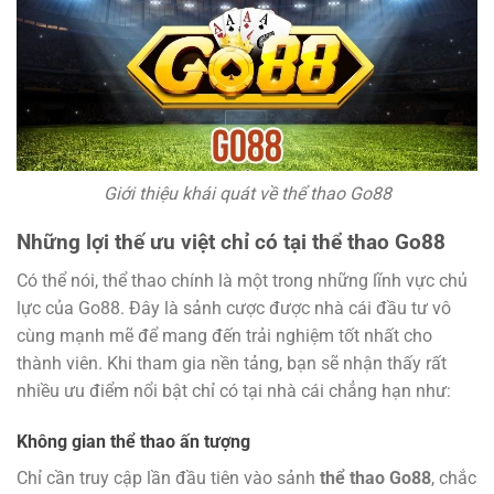
Giới thiệu khái quát về thể thao Go88
Những lợi thế ưu việt chỉ có tại thể thao Go88
Có thể nói, thể thao chính là một trong những lĩnh vực chủ
lực của Go88. Đây là sảnh cược được nhà cái đầu tư vô
cùng mạnh mẽ để mang đến trải nghiệm tốt nhất cho
thành viên. Khi tham gia nền tảng, bạn sẽ nhận thấy rất
nhiều ưu điểm nổi bật chỉ có tại nhà cái chẳng hạn như:
Không gian thể thao ấn tượng
Chỉ cần truy cập lần đầu tiên vào sảnh
thể thao Go88
, chắc