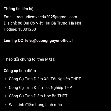
Thông tin liên hệ
Email: tracuudiemvnedu2025@gmail.com
Địa chỉ: 88 Đại Cồ Việt, Hai Bà Trưng, Hà Nội
Hotline: 18001260
Liên hệ QC Tele:@cuongnguyenofficial
Theo dõi chúng tôi trên MXH:
Công cụ tính điểm
Công Cụ Tính Điểm Xét Tốt Nghiệp THPT
Công Cụ Tính Điểm Tốt Nghiệp THPT
Công Cụ Tính Điểm Học Bạ THPT
Web tính điểm trung bình môn