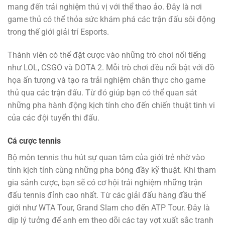
mang đến trải nghiệm thú vị với thể thao ảo. Đây là nơi
game thủ có thể thỏa sức khám phá các trận đấu sôi động
trong thế giới giải trí Esports.
Thành viên có thể đặt cược vào những trò chơi nổi tiếng
như LOL, CSGO và DOTA 2. Mỗi trò chơi đều nổi bật với đồ
họa ấn tượng và tạo ra trải nghiệm chân thực cho game
thủ qua các trận đấu. Từ đó giúp bạn có thể quan sát
những pha hành động kịch tính cho đến chiến thuật tinh vi
của các đội tuyển thi đấu.
Cá cược tennis
Bộ môn tennis thu hút sự quan tâm của giới trẻ nhờ vào
tính kịch tính cùng những pha bóng đầy kỹ thuật. Khi tham
gia sảnh cược, bạn sẽ có cơ hội trải nghiệm những trận
đấu tennis đỉnh cao nhất. Từ các giải đấu hàng đầu thế
giới như WTA Tour, Grand Slam cho đến ATP Tour. Đây là
dịp lý tưởng để anh em theo dõi các tay vợt xuất sắc tranh