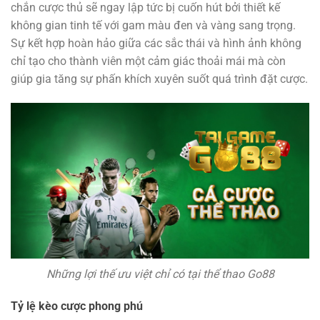
chắn cược thủ sẽ ngay lập tức bị cuốn hút bởi thiết kế
không gian tinh tế với gam màu đen và vàng sang trọng.
Sự kết hợp hoàn hảo giữa các sắc thái và hình ảnh không
chỉ tạo cho thành viên một cảm giác thoải mái mà còn
giúp gia tăng sự phấn khích xuyên suốt quá trình đặt cược.
Những lợi thế ưu việt chỉ có tại thể thao Go88
Tỷ lệ kèo cược phong phú