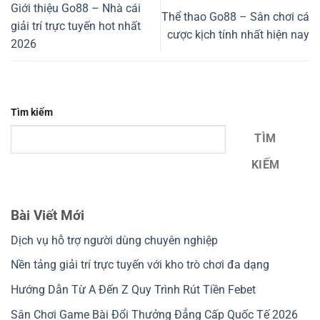
Giới thiệu Go88 – Nhà cái
Thể thao Go88 – Sân chơi cá
giải trí trực tuyến hot nhất
cược kịch tính nhất hiện nay
2026
Tìm kiếm
TÌM
KIẾM
Bài Viết Mới
Dịch vụ hỗ trợ người dùng chuyên nghiệp
Nền tảng giải trí trực tuyến với kho trò chơi đa dạng
Hướng Dẫn Từ A Đến Z Quy Trình Rút Tiền Febet
Sân Chơi Game Bài Đổi Thưởng Đẳng Cấp Quốc Tế 2026