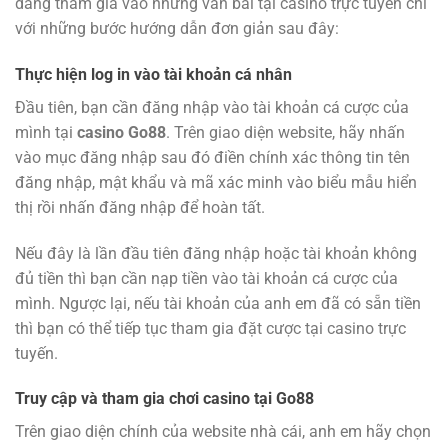
dàng tham gia vào những ván bài tại casino trực tuyến chỉ
với những bước hướng dẫn đơn giản sau đây:
Thực hiện log in vào tài khoản cá nhân
Đầu tiên, bạn cần đăng nhập vào tài khoản cá cược của
mình tại
casino Go88
. Trên giao diện website, hãy nhấn
vào mục đăng nhập sau đó điền chính xác thông tin tên
đăng nhập, mật khẩu và mã xác minh vào biểu mẫu hiển
thị rồi nhấn đăng nhập để hoàn tất.
Nếu đây là lần đầu tiên đăng nhập hoặc tài khoản không
đủ tiền thì bạn cần nạp tiền vào tài khoản cá cược của
mình. Ngược lại, nếu tài khoản của anh em đã có sẵn tiền
thì bạn có thể tiếp tục tham gia đặt cược tại casino trực
tuyến.
Truy cập và tham gia chơi casino tại Go88
Trên giao diện chính của website nhà cái, anh em hãy chọn