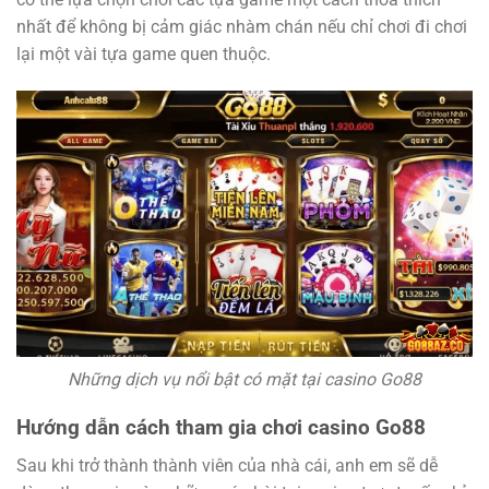
nhất để không bị cảm giác nhàm chán nếu chỉ chơi đi chơi
lại một vài tựa game quen thuộc.
Những dịch vụ nổi bật có mặt tại casino Go88
Hướng dẫn cách tham gia chơi casino Go88
Sau khi trở thành thành viên của nhà cái, anh em sẽ dễ