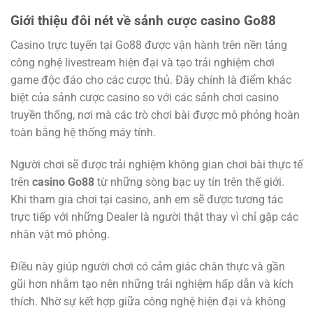
Giới thiệu đôi nét về sảnh cược casino Go88
Casino trực tuyến tại Go88 được vận hành trên nền tảng
công nghệ livestream hiện đại và tạo trải nghiệm chơi
game độc đáo cho các cược thủ. Đây chính là điểm khác
biệt của sảnh cược casino so với các sảnh chơi casino
truyền thống, nơi mà các trò chơi bài được mô phỏng hoàn
toàn bằng hệ thống máy tính.
Người chơi sẽ được trải nghiệm không gian chơi bài thực tế
trên
casino Go88
từ những sòng bạc uy tín trên thế giới.
Khi tham gia chơi tại casino, anh em sẽ được tương tác
trực tiếp với những Dealer là người thật thay vì chỉ gặp các
nhân vật mô phỏng.
Điều này giúp người chơi có cảm giác chân thực và gần
gũi hơn nhằm tạo nên những trải nghiệm hấp dẫn và kích
thích. Nhờ sự kết hợp giữa công nghệ hiện đại và không