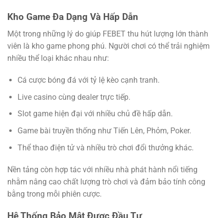
Kho Game Đa Dạng Và Hấp Dẫn
Một trong những lý do giúp FEBET thu hút lượng lớn thành
viên là kho game phong phú. Người chơi có thể trải nghiệm
nhiều thể loại khác nhau như:
Cá cược bóng đá với tỷ lệ kèo cạnh tranh.
Live casino cùng dealer trực tiếp.
Slot game hiện đại với nhiều chủ đề hấp dẫn.
Game bài truyền thống như Tiến Lên, Phỏm, Poker.
Thể thao điện tử và nhiều trò chơi đổi thưởng khác.
Nền tảng còn hợp tác với nhiều nhà phát hành nổi tiếng
nhằm nâng cao chất lượng trò chơi và đảm bảo tính công
bằng trong mỗi phiên cược.
Hệ Thống Bảo Mật Được Đầu Tư