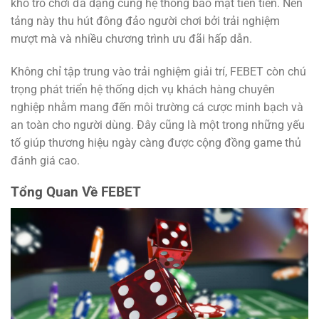
kho trò chơi đa dạng cùng hệ thống bảo mật tiên tiến. Nền
tảng này thu hút đông đảo người chơi bởi trải nghiệm
mượt mà và nhiều chương trình ưu đãi hấp dẫn.
Không chỉ tập trung vào trải nghiệm giải trí, FEBET còn chú
trọng phát triển hệ thống dịch vụ khách hàng chuyên
nghiệp nhằm mang đến môi trường cá cược minh bạch và
an toàn cho người dùng. Đây cũng là một trong những yếu
tố giúp thương hiệu ngày càng được cộng đồng game thủ
đánh giá cao.
Tổng Quan Về FEBET