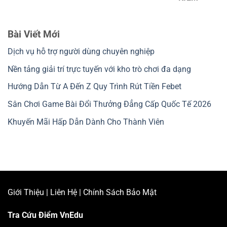
Bài Viết Mới
Dịch vụ hỗ trợ người dùng chuyên nghiệp
Nền tảng giải trí trực tuyến với kho trò chơi đa dạng
Hướng Dẫn Từ A Đến Z Quy Trình Rút Tiền Febet
Sân Chơi Game Bài Đổi Thưởng Đẳng Cấp Quốc Tế 2026
Khuyến Mãi Hấp Dẫn Dành Cho Thành Viên
Giới Thiệu
|
Liên Hệ
|
Chính Sách Bảo Mật
Tra Cứu Điểm
VnEdu