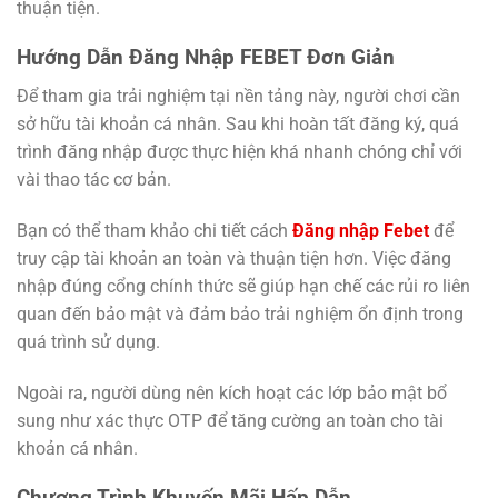
thuận tiện.
Hướng Dẫn Đăng Nhập FEBET Đơn Giản
Để tham gia trải nghiệm tại nền tảng này, người chơi cần
sở hữu tài khoản cá nhân. Sau khi hoàn tất đăng ký, quá
trình đăng nhập được thực hiện khá nhanh chóng chỉ với
vài thao tác cơ bản.
Bạn có thể tham khảo chi tiết cách
Đăng nhập Febet
để
truy cập tài khoản an toàn và thuận tiện hơn. Việc đăng
nhập đúng cổng chính thức sẽ giúp hạn chế các rủi ro liên
quan đến bảo mật và đảm bảo trải nghiệm ổn định trong
quá trình sử dụng.
Ngoài ra, người dùng nên kích hoạt các lớp bảo mật bổ
sung như xác thực OTP để tăng cường an toàn cho tài
khoản cá nhân.
Chương Trình Khuyến Mãi Hấp Dẫn