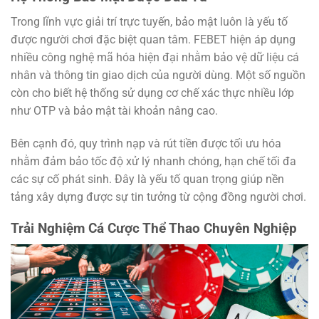
Trong lĩnh vực giải trí trực tuyến, bảo mật luôn là yếu tố
được người chơi đặc biệt quan tâm. FEBET hiện áp dụng
nhiều công nghệ mã hóa hiện đại nhằm bảo vệ dữ liệu cá
nhân và thông tin giao dịch của người dùng. Một số nguồn
còn cho biết hệ thống sử dụng cơ chế xác thực nhiều lớp
như OTP và bảo mật tài khoản nâng cao.
Bên cạnh đó, quy trình nạp và rút tiền được tối ưu hóa
nhằm đảm bảo tốc độ xử lý nhanh chóng, hạn chế tối đa
các sự cố phát sinh. Đây là yếu tố quan trọng giúp nền
tảng xây dựng được sự tin tưởng từ cộng đồng người chơi.
Trải Nghiệm Cá Cược Thể Thao Chuyên Nghiệp