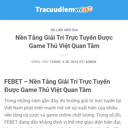
Bỏ
qua
nội
dung
TÀI LIỆU HỮU ÍCH
Nền Tảng Giải Trí Trực Tuyến Được
Game Thủ Việt Quan Tâm
ĐĂNG VÀO
THÁNG 5 28, 2026
BỞI
ADMIN
FEBET – Nền Tảng Giải Trí Trực Tuyến
Được Game Thủ Việt Quan Tâm
Trong những năm gần đây, thị trường giải trí trực tuyến tại
Việt Nam phát triển mạnh mẽ với sự xuất hiện của nhiều
nền tảng cá cược và game online chất lượng. Trong số đó,
FEBET đang dần khẳng định vị thế nhờ giao diện hiện đại,