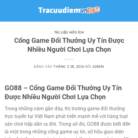
Bỏ
qua
nội
dung
TÀI LIỆU HỮU ÍCH
Cổng Game Đổi Thưởng Uy Tín Được
Nhiều Người Chơi Lựa Chọn
ĐĂNG VÀO
THÁNG 5 28, 2026
BỞI
ADMIN
GO88 – Cổng Game Đổi Thưởng Uy Tín
Được Nhiều Người Chơi Lựa Chọn
Trong những năm gần đây, thị trường game đổi thưởng
trực tuyến tại Việt Nam phát triển mạnh mẽ với hàng loạt
sân chơi hấp dẫn ra đời. Trong số đó, GO88 được biết đến
là một trong những cổng game uy tín, sở hữu giao diện