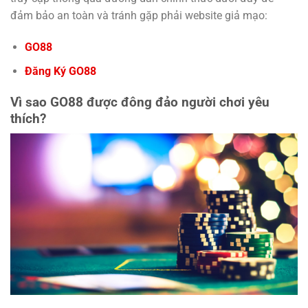
đảm bảo an toàn và tránh gặp phải website giả mạo:
GO88
Đăng Ký GO88
Vì sao GO88 được đông đảo người chơi yêu
thích?