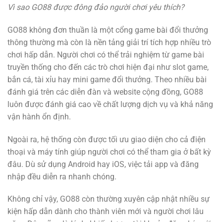
Vì sao GO88 được đông đảo người chơi yêu thích?
GO88 không đơn thuần là một cổng game bài đổi thưởng
thông thường mà còn là nền tảng giải trí tích hợp nhiều trò
chơi hấp dẫn. Người chơi có thể trải nghiệm từ game bài
truyền thống cho đến các trò chơi hiện đại như slot game,
bắn cá, tài xỉu hay mini game đổi thưởng. Theo nhiều bài
đánh giá trên các diễn đàn và website cộng đồng, GO88
luôn được đánh giá cao về chất lượng dịch vụ và khả năng
vận hành ổn định.
Ngoài ra, hệ thống còn được tối ưu giao diện cho cả điện
thoại và máy tính giúp người chơi có thể tham gia ở bất kỳ
đâu. Dù sử dụng Android hay iOS, việc tải app và đăng
nhập đều diễn ra nhanh chóng.
Không chỉ vậy, GO88 còn thường xuyên cập nhật nhiều sự
kiện hấp dẫn dành cho thành viên mới và người chơi lâu