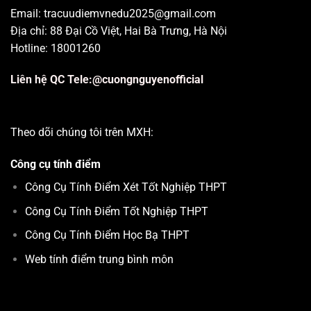
Email: tracuudiemvnedu2025@gmail.com
Địa chỉ: 88 Đại Cồ Việt, Hai Bà Trưng, Hà Nội
Hotline: 18001260
Liên hệ QC Tele:@cuongnguyenofficial
Theo dõi chúng tôi trên MXH:
Công cụ tính điểm
Công Cụ Tính Điểm Xét Tốt Nghiệp THPT
Công Cụ Tính Điểm Tốt Nghiệp THPT
Công Cụ Tính Điểm Học Bạ THPT
Web tính điểm trung bình môn