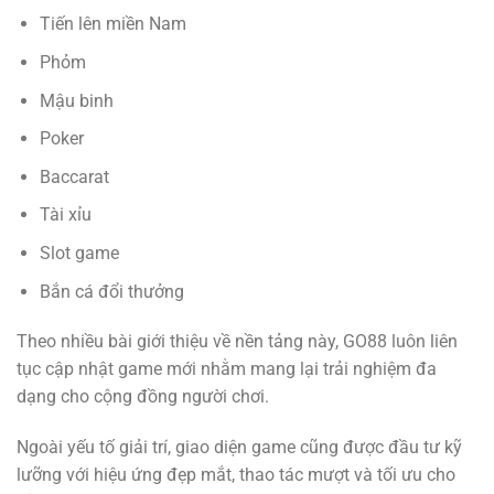
Tiến lên miền Nam
Phỏm
Mậu binh
Poker
Baccarat
Tài xỉu
Slot game
Bắn cá đổi thưởng
Theo nhiều bài giới thiệu về nền tảng này, GO88 luôn liên
tục cập nhật game mới nhằm mang lại trải nghiệm đa
dạng cho cộng đồng người chơi.
Ngoài yếu tố giải trí, giao diện game cũng được đầu tư kỹ
lưỡng với hiệu ứng đẹp mắt, thao tác mượt và tối ưu cho