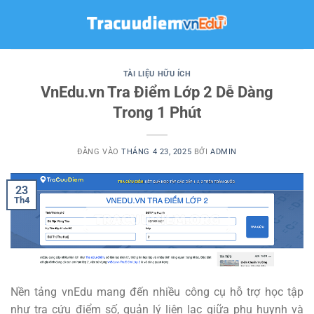
Bỏ
qua
nội
dung
TÀI LIỆU HỮU ÍCH
VnEdu.vn Tra Điểm Lớp 2 Dễ Dàng
Trong 1 Phút
ĐĂNG VÀO
THÁNG 4 23, 2025
BỞI
ADMIN
23
Th4
Nền tảng vnEdu mang đến nhiều công cụ hỗ trợ học tập
như tra cứu điểm số, quản lý liên lạc giữa phụ huynh và