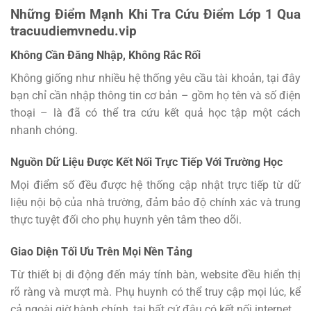
Những Điểm Mạnh Khi Tra Cứu Điểm Lớp 1 Qua
tracuudiemvnedu.vip
Không Cần Đăng Nhập, Không Rắc Rối
Không giống như nhiều hệ thống yêu cầu tài khoản, tại đây
bạn chỉ cần nhập thông tin cơ bản – gồm họ tên và số điện
thoại – là đã có thể tra cứu kết quả học tập một cách
nhanh chóng.
Nguồn Dữ Liệu Được Kết Nối Trực Tiếp Với Trường Học
Mọi điểm số đều được hệ thống cập nhật trực tiếp từ dữ
liệu nội bộ của nhà trường, đảm bảo độ chính xác và trung
thực tuyệt đối cho phụ huynh yên tâm theo dõi.
Giao Diện Tối Ưu Trên Mọi Nền Tảng
Từ thiết bị di động đến máy tính bàn, website đều hiển thị
rõ ràng và mượt mà. Phụ huynh có thể truy cập mọi lúc, kể
cả ngoài giờ hành chính, tại bất cứ đâu có kết nối internet.