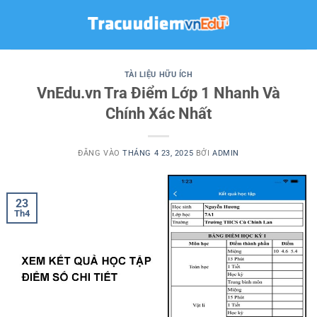
Bỏ
qua
nội
dung
TÀI LIỆU HỮU ÍCH
VnEdu.vn Tra Điểm Lớp 1 Nhanh Và
Chính Xác Nhất
ĐĂNG VÀO
THÁNG 4 23, 2025
BỞI
ADMIN
23
Th4