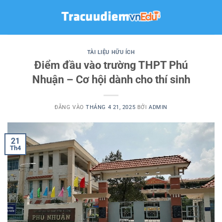
Bỏ
qua
nội
dung
TÀI LIỆU HỮU ÍCH
Điểm đầu vào trường THPT Phú
Nhuận – Cơ hội dành cho thí sinh
ĐĂNG VÀO
THÁNG 4 21, 2025
BỞI
ADMIN
21
Th4