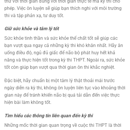
thử với thời gian đúng với thời gian thực tế mà kỳ thi cho
phép. Việc ôn luyện sẽ giúp bạn thích nghi với môi trường
thi và tập phản xạ, tư duy tốt.
Giữ sức khỏe và tâm lý tốt
Sức khỏe tinh thần và sức khỏe thể chất tốt sẽ giúp các
bạn vượt qua ngay cả những kỳ thi khó khăn nhất. Hãy ăn
uống điều độ, ngủ đủ giấc để não bộ phát huy hết khả
năng và thực hiện tốt trong kỳ thi THPT. Ngoài ra, sức khỏe
tốt còn giúp bạn vượt qua thời gian ôn thi khắc nghiệt.
Đặc biệt, hãy chuẩn bị một tâm lý thật thoải mái trước
ngày diễn ra kỳ thi, không ôn luyện liên tục vào khoảng thời
gian này để tránh khiến não bị quá tải dẫn đến việc thực
hiện bài làm không tốt.
Tìm hiểu các thông tin liên quan đến kỳ thi
Những mốc thời gian quan trọng về cuộc thi THPT là thời