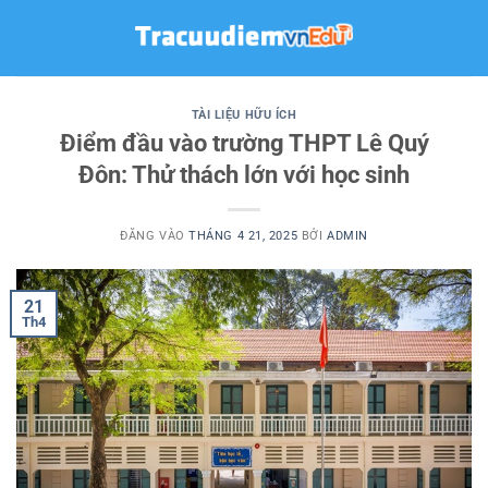
Bỏ
qua
nội
dung
TÀI LIỆU HỮU ÍCH
Điểm đầu vào trường THPT Lê Quý
Đôn: Thử thách lớn với học sinh
ĐĂNG VÀO
THÁNG 4 21, 2025
BỞI
ADMIN
21
Th4