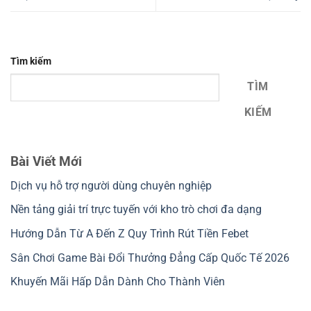
Tìm kiếm
TÌM
KIẾM
Bài Viết Mới
Dịch vụ hỗ trợ người dùng chuyên nghiệp
Nền tảng giải trí trực tuyến với kho trò chơi đa dạng
Hướng Dẫn Từ A Đến Z Quy Trình Rút Tiền Febet
Sân Chơi Game Bài Đổi Thưởng Đẳng Cấp Quốc Tế 2026
Khuyến Mãi Hấp Dẫn Dành Cho Thành Viên