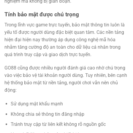
nghiệm mà không bị gián đoạn.
Tính bảo mật được chú trọng
Trong lĩnh vực game trực tuyến, bảo mật thông tin luôn là
yếu tố được người dùng đặc biệt quan tâm. Các nền tảng
hiện đại hiện nay thường áp dụng công nghệ mã hóa
nhằm tăng cường độ an toàn cho dữ liệu cá nhân trong
quá trình truy cập và giao dịch trực tuyến.
GO88 cũng được nhiều người đánh giá cao nhờ chú trọng
vào việc bảo vệ tài khoản người dùng. Tuy nhiên, bên cạnh
hệ thống bảo mật từ nền tảng, người chơi vẫn nên chủ
động:
Sử dụng mật khẩu mạnh
Không chia sẻ thông tin đăng nhập
Tránh truy cập từ liên kết không rõ nguồn gốc