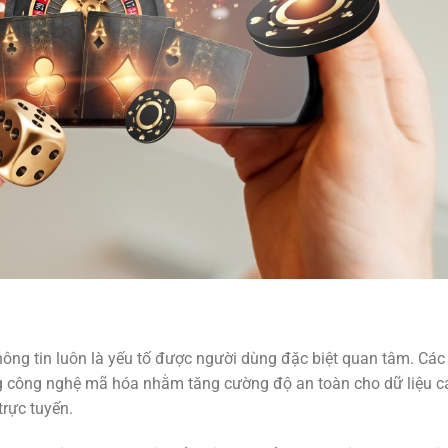
hông tin luôn là yếu tố được người dùng đặc biệt quan tâm. Các
ng công nghệ mã hóa nhằm tăng cường độ an toàn cho dữ liệu c
trực tuyến.