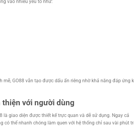
ng vào nhiều yếu tố như:
h mẽ, GO88 vẫn tạo được dấu ấn riêng nhờ khả năng đáp ứng 
n thiện với người dùng
là giao diện được thiết kế trực quan và dễ sử dụng. Ngay cả
 có thể nhanh chóng làm quen với hệ thống chỉ sau vài phút tr