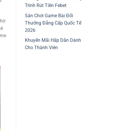
u
Trình Rút Tiền Febet
Sân Chơi Game Bài Đổi
nhờ
Thưởng Đẳng Cấp Quốc Tế
hệ
2026
ame
Khuyến Mãi Hấp Dẫn Dành
Cho Thành Viên