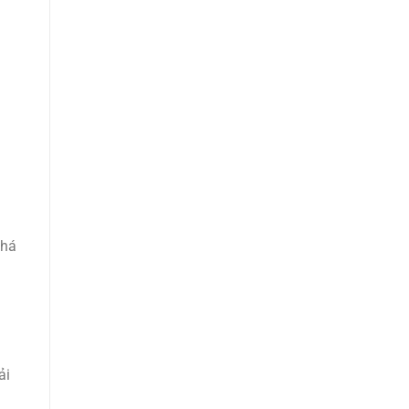
khá
ải