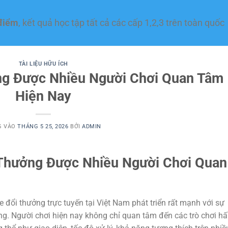
 điểm
, kết quả học tập tất cả các cấp 1,2,3 trên toàn quốc
TÀI LIỆU HỮU ÍCH
g Được Nhiều Người Chơi Quan Tâm
Hiện Nay
G VÀO
THÁNG 5 25, 2026
BỞI
ADMIN
Thưởng Được Nhiều Người Chơi Quan
đổi thưởng trực tuyến tại Việt Nam phát triển rất mạnh với sự
ạng. Người chơi hiện nay không chỉ quan tâm đến các trò chơi h