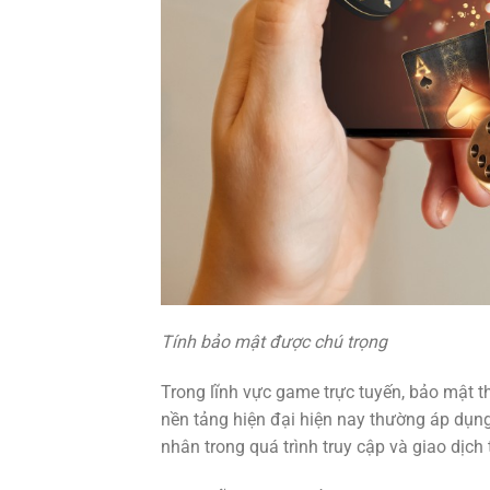
Tính bảo mật được chú trọng
Trong lĩnh vực game trực tuyến, bảo mật t
nền tảng hiện đại hiện nay thường áp dụ
nhân trong quá trình truy cập và giao dịch 