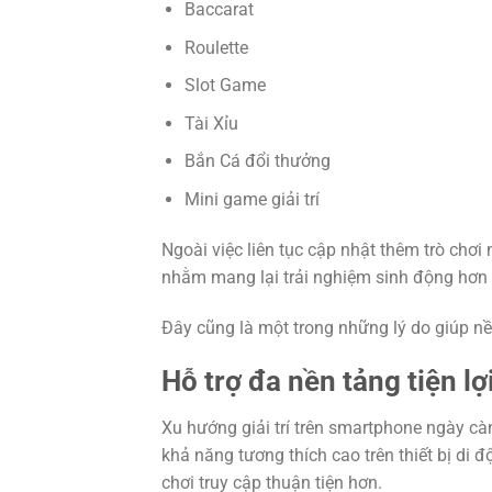
Baccarat
Roulette
Slot Game
Tài Xỉu
Bắn Cá đổi thưởng
Mini game giải trí
Ngoài việc liên tục cập nhật thêm trò chơ
nhằm mang lại trải nghiệm sinh động hơn 
Đây cũng là một trong những lý do giúp nề
Hỗ trợ đa nền tảng tiện lợ
Xu hướng giải trí trên smartphone ngày cà
khả năng tương thích cao trên thiết bị di
chơi truy cập thuận tiện hơn.