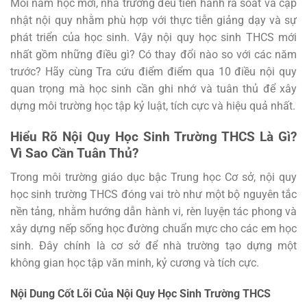
Mỗi năm học mới, nhà trường đều tiến hành rà soát và cập
nhật nội quy nhằm phù hợp với thực tiễn giảng dạy và sự
phát triển của học sinh. Vậy nội quy học sinh THCS mới
nhất gồm những điều gì? Có thay đổi nào so với các năm
trước? Hãy cùng Tra cứu điểm điểm qua 10 điều nội quy
quan trọng mà học sinh cần ghi nhớ và tuân thủ để xây
dựng môi trường học tập kỷ luật, tích cực và hiệu quả nhất.
Hiểu Rõ Nội Quy Học Sinh Trường THCS Là Gì?
Vì Sao Cần Tuân Thủ?
Trong môi trường giáo dục bậc Trung học Cơ sở, nội quy
học sinh trường THCS đóng vai trò như một bộ nguyên tắc
nền tảng, nhằm hướng dẫn hành vi, rèn luyện tác phong và
xây dựng nếp sống học đường chuẩn mực cho các em học
sinh. Đây chính là cơ sở để nhà trường tạo dựng một
không gian học tập văn minh, kỷ cương và tích cực.
Nội Dung Cốt Lõi Của Nội Quy Học Sinh Trường THCS