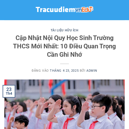
Bỏ
qua
nội
dung
TÀI LIỆU HỮU ÍCH
Cập Nhật Nội Quy Học Sinh Trường
THCS Mới Nhất: 10 Điều Quan Trọng
Cần Ghi Nhớ
ĐĂNG VÀO
THÁNG 4 23, 2025
BỞI
ADMIN
23
Th4