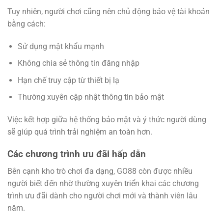
Tuy nhiên, người chơi cũng nên chủ động bảo vệ tài khoản
bằng cách:
Sử dụng mật khẩu mạnh
Không chia sẻ thông tin đăng nhập
Hạn chế truy cập từ thiết bị lạ
Thường xuyên cập nhật thông tin bảo mật
Việc kết hợp giữa hệ thống bảo mật và ý thức người dùng
sẽ giúp quá trình trải nghiệm an toàn hơn.
Các chương trình ưu đãi hấp dẫn
Bên cạnh kho trò chơi đa dạng, GO88 còn được nhiều
người biết đến nhờ thường xuyên triển khai các chương
trình ưu đãi dành cho người chơi mới và thành viên lâu
năm.