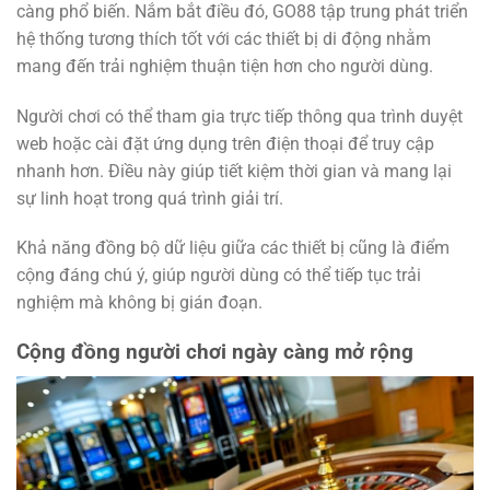
càng phổ biến. Nắm bắt điều đó, GO88 tập trung phát triển
hệ thống tương thích tốt với các thiết bị di động nhằm
mang đến trải nghiệm thuận tiện hơn cho người dùng.
Người chơi có thể tham gia trực tiếp thông qua trình duyệt
web hoặc cài đặt ứng dụng trên điện thoại để truy cập
nhanh hơn. Điều này giúp tiết kiệm thời gian và mang lại
sự linh hoạt trong quá trình giải trí.
Khả năng đồng bộ dữ liệu giữa các thiết bị cũng là điểm
cộng đáng chú ý, giúp người dùng có thể tiếp tục trải
nghiệm mà không bị gián đoạn.
Cộng đồng người chơi ngày càng mở rộng