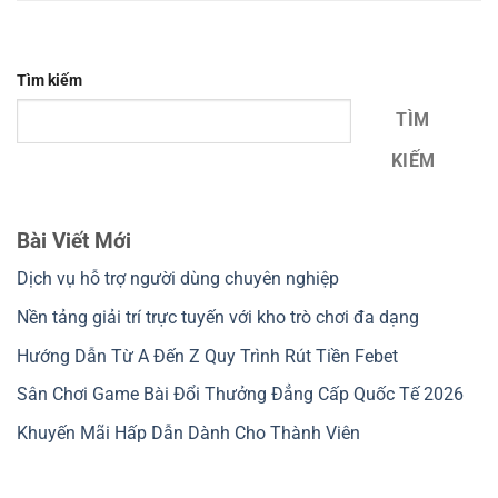
Tìm kiếm
TÌM
KIẾM
Bài Viết Mới
Dịch vụ hỗ trợ người dùng chuyên nghiệp
Nền tảng giải trí trực tuyến với kho trò chơi đa dạng
Hướng Dẫn Từ A Đến Z Quy Trình Rút Tiền Febet
Sân Chơi Game Bài Đổi Thưởng Đẳng Cấp Quốc Tế 2026
Khuyến Mãi Hấp Dẫn Dành Cho Thành Viên