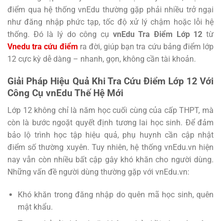
điểm qua hệ thống vnEdu thường gặp phải nhiều trở ngại
như đăng nhập phức tạp, tốc độ xử lý chậm hoặc lỗi hệ
thống. Đó là lý do công cụ
vnEdu Tra Điểm Lớp 12
từ
Vnedu tra cứu điểm
ra đời, giúp bạn tra cứu bảng điểm lớp
12 cực kỳ dễ dàng – nhanh, gọn, không cần tài khoản.
Giải Pháp Hiệu Quả Khi Tra Cứu Điểm Lớp 12 Với
Công Cụ vnEdu Thế Hệ Mới
Lớp 12 không chỉ là năm học cuối cùng của cấp THPT, mà
còn là bước ngoặt quyết định tương lai học sinh. Để đảm
bảo lộ trình học tập hiệu quả, phụ huynh cần cập nhật
điểm số thường xuyên. Tuy nhiên, hệ thống vnEdu.vn hiện
nay vẫn còn nhiều bất cập gây khó khăn cho người dùng.
Những vấn đề người dùng thường gặp với vnEdu.vn:
Khó khăn trong đăng nhập do quên mã học sinh, quên
mật khẩu.