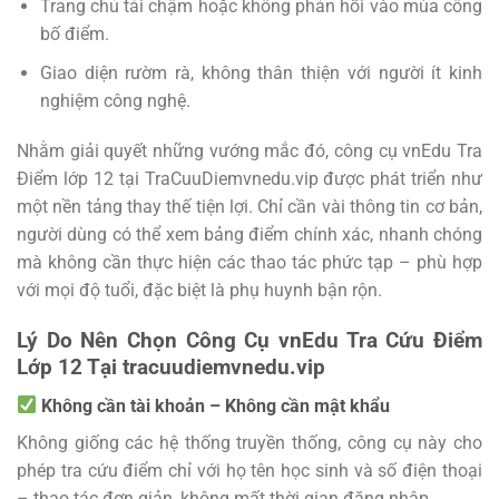
Trang chủ tải chậm hoặc không phản hồi vào mùa công
bố điểm.
Giao diện rườm rà, không thân thiện với người ít kinh
nghiệm công nghệ.
Nhằm giải quyết những vướng mắc đó, công cụ vnEdu Tra
Điểm lớp 12 tại TraCuuDiemvnedu.vip được phát triển như
một nền tảng thay thế tiện lợi. Chỉ cần vài thông tin cơ bản,
người dùng có thể xem bảng điểm chính xác, nhanh chóng
mà không cần thực hiện các thao tác phức tạp – phù hợp
với mọi độ tuổi, đặc biệt là phụ huynh bận rộn.
Lý Do Nên Chọn Công Cụ vnEdu Tra Cứu Điểm
Lớp 12 Tại tracuudiemvnedu.vip
Không cần tài khoản – Không cần mật khẩu
Không giống các hệ thống truyền thống, công cụ này cho
phép tra cứu điểm chỉ với họ tên học sinh và số điện thoại
– thao tác đơn giản, không mất thời gian đăng nhập.