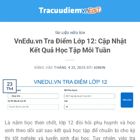
Bỏ
qua
nội
dung
TÀI LIỆU HỮU ÍCH
VnEdu.vn Tra Điểm Lớp 12: Cập Nhật
Kết Quả Học Tập Mỗi Tuần
ĐĂNG VÀO
THÁNG 4 23, 2025
BỞI
ADMIN
23
Th4
Là năm học then chốt, lớp 12 đòi hỏi phụ huynh và học
sinh theo dõi sát sao kết quả học tập để chuẩn bị cho kỳ
thi tốt nghiệp và tuyển sinh đại học. Tuy nhiên, việc tra