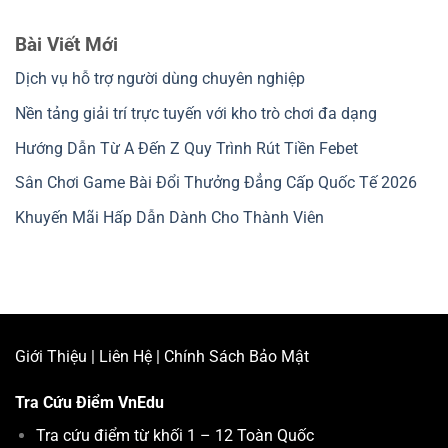
Bài Viết Mới
Dịch vụ hỗ trợ người dùng chuyên nghiệp
Nền tảng giải trí trực tuyến với kho trò chơi đa dạng
Hướng Dẫn Từ A Đến Z Quy Trình Rút Tiền Febet
Sân Chơi Game Bài Đổi Thưởng Đẳng Cấp Quốc Tế 2026
Khuyến Mãi Hấp Dẫn Dành Cho Thành Viên
Giới Thiệu
|
Liên Hệ
|
Chính Sách Bảo Mật
Tra Cứu Điểm
VnEdu
Tra cứu điểm từ khối 1 – 12 Toàn Quốc