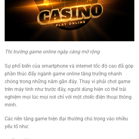
Thị trường game online ngày càng mở rộng
Sự phổ biến của smartphone và internet tốc độ cao đã góp
phần thúc đẩy ngành game online tăng trưởng nhanh
chóng trong những năm gần đây. Thay vì phải chơi game
trên máy tính như trước đây, người dùng hiện có thể trải
nghiệm mọi lúc mọi nơi chỉ với một chiếc điện thoại thông
minh.
Các nền tảng game hiện đại thường chú trọng vào nhiều
yếu tố như: