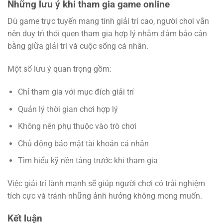
Những lưu ý khi tham gia game online
Dù game trực tuyến mang tính giải trí cao, người chơi vẫn
nên duy trì thói quen tham gia hợp lý nhằm đảm bảo cân
bằng giữa giải trí và cuộc sống cá nhân.
Một số lưu ý quan trọng gồm:
Chỉ tham gia với mục đích giải trí
Quản lý thời gian chơi hợp lý
Không nên phụ thuộc vào trò chơi
Chủ động bảo mật tài khoản cá nhân
Tìm hiểu kỹ nền tảng trước khi tham gia
Việc giải trí lành mạnh sẽ giúp người chơi có trải nghiệm
tích cực và tránh những ảnh hưởng không mong muốn.
Kết luận