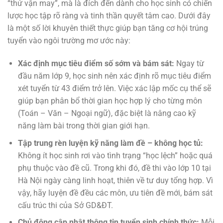
“thử vận may”, mà là đích đến dành cho học sinh có chiến
lược học tập rõ ràng và tinh thần quyết tâm cao. Dưới đây
là một số lời khuyên thiết thực giúp bạn tăng cơ hội trúng
tuyển vào ngôi trường mơ ước này:
Xác định mục tiêu điểm số sớm và bám sát:
Ngay từ
đầu năm lớp 9, học sinh nên xác định rõ mục tiêu điểm
xét tuyển từ 43 điểm trở lên. Việc xác lập mốc cụ thể sẽ
giúp bạn phân bổ thời gian học hợp lý cho từng môn
(Toán – Văn – Ngoại ngữ), đặc biệt là nâng cao kỹ
năng làm bài trong thời gian giới hạn.
Tập trung rèn luyện kỹ năng làm đề – không học tủ:
Không ít học sinh rơi vào tình trạng “học lệch” hoặc quá
phụ thuộc vào đề cũ. Trong khi đó, đề thi vào lớp 10 tại
Hà Nội ngày càng linh hoạt, thiên về tư duy tổng hợp. Vì
vậy, hãy luyện đề đều các môn, ưu tiên đề mới, bám sát
cấu trúc thi của Sở GD&ĐT.
Chủ động cập nhật thông tin tuyển sinh chính thức:
Mỗi