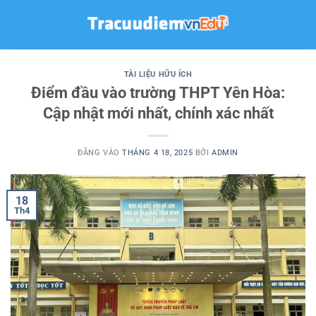
Bỏ
qua
nội
dung
TÀI LIỆU HỮU ÍCH
Điểm đầu vào trường THPT Yên Hòa:
Cập nhật mới nhất, chính xác nhất
ĐĂNG VÀO
THÁNG 4 18, 2025
BỞI
ADMIN
18
Th4