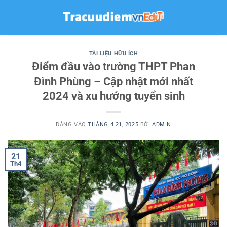
Bỏ
qua
nội
dung
TÀI LIỆU HỮU ÍCH
Điểm đầu vào trường THPT Phan
Đình Phùng – Cập nhật mới nhất
2024 và xu hướng tuyển sinh
ĐĂNG VÀO
THÁNG 4 21, 2025
BỞI
ADMIN
21
Th4