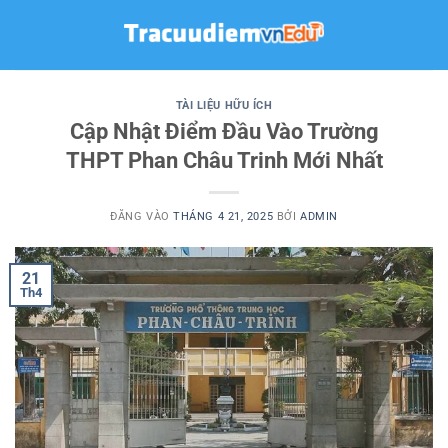
Bỏ
qua
nội
dung
TÀI LIỆU HỮU ÍCH
Cập Nhật Điểm Đầu Vào Trường
THPT Phan Châu Trinh Mới Nhất
ĐĂNG VÀO
THÁNG 4 21, 2025
BỞI
ADMIN
21
Th4