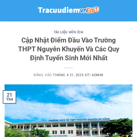
Bỏ
qua
nội
dung
TÀI LIỆU HỮU ÍCH
Cập Nhật Điểm Đầu Vào Trường
THPT Nguyễn Khuyến Và Các Quy
Định Tuyển Sinh Mới Nhất
ĐĂNG VÀO
THÁNG 4 21, 2025
BỞI
ADMIN
21
Th4