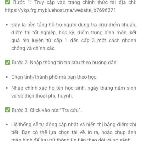
Bước 1: Truy cập vào trang chính thức tại địa chỉ:
https://ykp.frg.mybluehost.me/website_b7696371
Đây là nền tảng hỗ trợ người dùng tra cứu điểm chuẩn,
điểm thi tốt nghiệp, học kỳ, điểm trung bình môn, kết
quả rèn luyện từ cấp 1 đến cấp 3 một cách nhanh
chóng và chính xác.
Bước 2: Nhập thông tin tra cứu theo hướng dẫn:
Chọn tỉnh/thành phố mà bạn theo học.
Nhập chính xác họ tên học sinh, ngày tháng năm sinh
và số điện thoại phụ huynh.
Bước 3: Click vào nút “Tra cứu”.
Hệ thống sẽ tự động cập nhật và hiển thị bảng điểm chi
tiết. Bạn có thể lựa chọn tải về, in ra, hoặc chụp ảnh
màn hình để lưu trữ thông tin tiện theo dõi và so sánh.