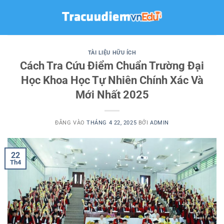
Bỏ
qua
nội
dung
TÀI LIỆU HỮU ÍCH
Cách Tra Cứu Điểm Chuẩn Trường Đại
Học Khoa Học Tự Nhiên Chính Xác Và
Mới Nhất 2025
ĐĂNG VÀO
THÁNG 4 22, 2025
BỞI
ADMIN
22
Th4