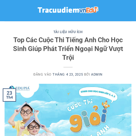
Bỏ
qua
nội
dung
TÀI LIỆU HỮU ÍCH
Top Các Cuộc Thi Tiếng Anh Cho Học
Sinh Giúp Phát Triển Ngoại Ngữ Vượt
Trội
ĐĂNG VÀO
THÁNG 4 23, 2025
BỞI
ADMIN
23
Th4