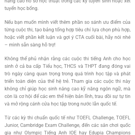
nâng cao hồ sơ học thuật trong các kỳ tuyển sinh hoặc xét
tuyển học bổng.
Nếu bạn muốn mình viết thêm phần so sánh ưu điểm của
từng cuộc thi, tạo bảng tổng hợp tiêu chí lựa chọn phù hợp,
hoặc viết phần kết luận và gợi ý CTA cuối bài, hãy nói nhé
– mình sẵn sàng hỗ trợ!
Không thể phủ nhận rằng các cuộc thi tiếng Anh cho học
sinh ở cả ba cấp Tiểu học, THCS và THPT đang đóng vai
trò ngày càng quan trọng trong quá trình học tập và phát
triển toàn diện của thế hệ trẻ. Tham gia các cuộc thi này
không chỉ giúp học sinh nâng cao kỹ năng ngôn ngữ, mà
còn là cơ hội để các em thể hiện bản lĩnh, trau dồi sự tự tin
và mở rộng cánh cửa học tập trong nước lẫn quốc tế.
Từ các kỳ thi chuẩn quốc tế như TOEFL Challenge, TOEFL
Junior, Cambridge Exam Challenge, đến các sân chơi quốc
gia như Olympic Tiếng Anh IOE hay Edupia Champions