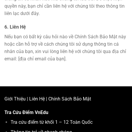
quyền này, bạn chỉ cần liên hệ với chúng tôi theo thông tin
liên lạc dưới đây.
6. Liên Hệ
Nếu bạn có bất kỳ câu hỏi nào về Chính Sách Bảo Mật này
hoặc cần hỗ trợ về cách chúng tôi sử dụng thông tin cá
nhân của bạn, xin vui lòng liên hệ với chúng tôi qua địa chỉ
email: [địa chỉ email của bạn].
Giới Thiệu
|
Liên Hệ
|
Chính Sách Bảo Mật
Tra Cứu Điểm
VnEdu
Tra cứu điểm từ khối 1 – 12 Toàn Quốc